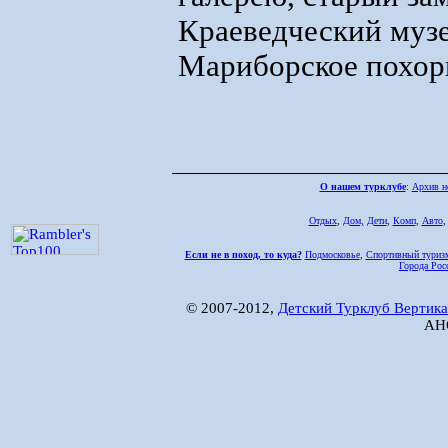
Краеведческий музе
Мариборское похор
О нашем турклубе
:
Архив н
Отдых
,
Дом,
Дети
,
Комп
,
Авто
Если не в поход, то куда?
Подмосковье
,
Спортивный туриз
Города Рос
© 2007-2012,
Детский Турклуб Вертика
АНО