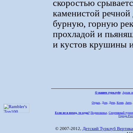
скоростью срываетс
каменистой речной 
бурную, горную рек
прохладой и пьянящ
и кустов крушины 
О нашем турклубе
:
Архив н
Отдых
,
Дом,
Дети
,
Комп
,
Авто
Если не в поход, то куда?
Подмосковье
,
Спортивный туриз
Города Рос
© 2007-2012,
Детский Турклуб Вертика