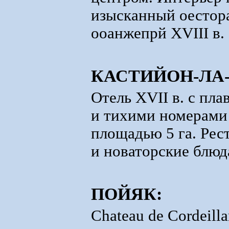
изысканный оестора
ооанжепрй XVIII в.
КАСТИЙОН-ЛА-
Отель XVII в. с пл
и тихими номерами
площадью 5 га. Рес
и новаторские блюд
ПОЙЯК:
Chateau de Cordeill