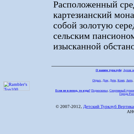
Расположенный сре
картезианский мона
собой золотую сер
сельским пансионом
изысканной обстано
О нашем турклубе
:
Архив н
Отдых
,
Дом,
Дети
,
Комп
,
Авто
Если не в поход, то куда?
Подмосковье
,
Спортивный туриз
Города Рос
© 2007-2012,
Детский Турклуб Вертика
АНО