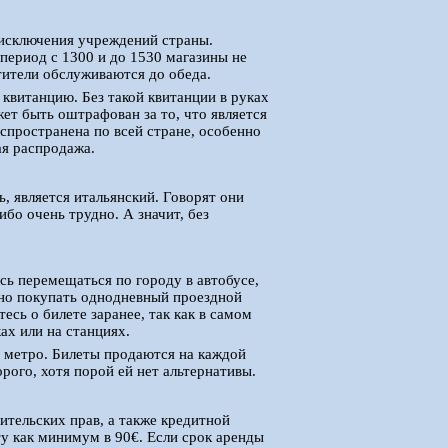
з исключения учреждений страны.
 период с 1300 и до 1530 магазины не
тители обслуживаются до обеда.
 квитанцию. Без такой квитанции в руках
ет быть оштрафован за то, что является
спространена по всей стране, особенно
ая распродажа.
, является итальянский. Говорят они
бо очень трудно. А значит, без
сь перемещаться по городу в автобусе,
бно покупать однодневный проездной
есь о билете заранее, так как в самом
ах или на станциях.
ь метро. Билеты продаются на каждой
орого, хотя порой ей нет альтернативы.
ительских прав, а также кредитной
у как минимум в 90€. Если срок аренды