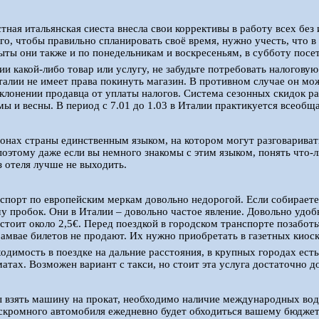
тная итальянская сиеста внесла свои коррективы в работу всех бе
го, чтобы правильно спланировать своё время, нужно учесть, что в
ыты они также и по понедельникам и воскресеньям, в субботу посе
ии какой-либо товар или услугу, не забудьте потребовать налоговую
талии не имеет права покинуть магазин. В противном случае он мож
клонении продавца от уплаты налогов. Система сезонных скидок ра
имы и весны. В период с 7.01 до 1.03 в Италии практикуется всеобщ
онах страны единственным языком, на котором могут разговаривать
поэтому даже если вы немного знакомы с этим языком, понять что-ли
з отеля лучше не выходить.
спорт по европейским меркам довольно недорогой. Если собираете
у пробок. Они в Италии – довольно частое явление. Довольно удо
стоит около 2,5€. Перед поездкой в городском транспорте позаботьт
рамвае билетов не продают. Их нужно приобретать в газетных киоск
ходимость в поездке на дальние расстояния, в крупных городах ест
матах. Возможен вариант с такси, но стоит эта услуга достаточно д
ы взять машину на прокат, необходимо наличие международных вод
скромного автомобиля ежедневно будет обходиться вашему бюджет