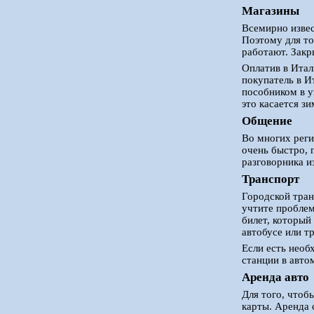
Магазины
Всемирно извес
Поэтому для то
работают. Закр
Оплатив в Итал
покупатель в И
пособником в у
это касается з
Общение
Во многих реги
очень быстро, 
разговорника и
Транспорт
Городской тран
учтите проблем
билет, который 
автобусе или т
Если есть необ
станции в авто
Аренда авто
Для того, чтоб
карты. Аренда 