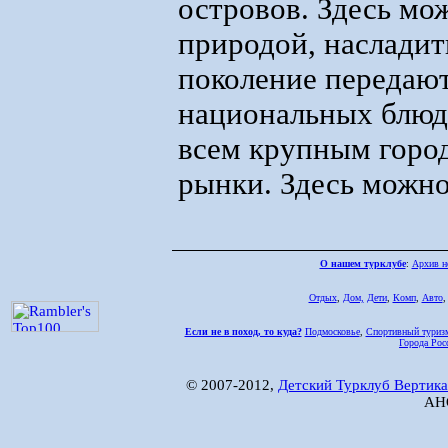
островов. Здесь мо
природой, насладит
поколение передают
национальных блюд
всем крупным горо
рынки. Здесь можно
О нашем турклубе
:
Архив н
Отдых
,
Дом,
Дети
,
Комп
,
Авто
Если не в поход, то куда?
Подмосковье
,
Спортивный туриз
Города Рос
© 2007-2012,
Детский Турклуб Вертика
АНО