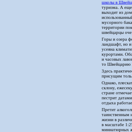
школы в Швейц
туризма. А еще
выходит из дом
использованный
мусорного бака
территории пок
швейцарцы очен
Горы и озера 
ландшафт, но и
усеяна климат
курортами. Общ
и часовых лаво
то Швейцарию м
Здесь практиче
присущим тольк
Однако, плеска
склону, ежесек
стране отмечае
пестрит датам
отдыха работае
Претит алкогол
таинственным и
жизни в разли
в масштабе 1:2
миниатюрных ж