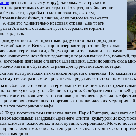
арии
ценятся по всему миру), часовых мастерских и
 это поразительно чистая страна. Говорят, швейцарец не
а без пакета, куда бы он мог положить, скажем,
 трамвайный билет, в случае, если рядом не окажется
. А еще это удивительно красивая страна. Две трети
рыты Альпами, остальная треть озерами, которыми
ь гордятся.
формируют не только приятный, радующий глаз природный
 мягкий климат. Вся эта горно-озерная территория буквально
ическими, термальными, обще-оздоровительными и лыжными
ее количество лечебных здравниц и горнолыжных баз, пожалуй, п
к, которыми издревле славится Швейцария. Если добавить сюда мно
ожно назвать образцом страны для туристической поездки.
ски нет исторических памятников мирового значения. Но каждый го
о ему своеобразным очарованием, представляет собой памятник, 
ться в бассейне с водой из термальных источников или стремитель
ундно рискуя свернуть себе шею, скучно. Сообразительные швейца
тся огромное количество праздников, проводятся различные фестив
и проведения культурных, спортивных и политических мероприяти
т масса ресторанов и кафе.
ь? Тогда посетите тематические парки. Парк Юнгфрау, недалеко от 
 необъяснимым: загадками Древнего Египта, культурой доколумбо
чных климатических зонах и затонувших сокровищах. Можно посет
5 представлены модели архитектурных и скульптурных достоприме
елезных дорог.