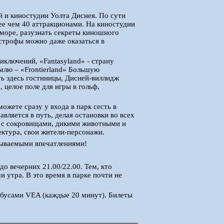
й и киностудии Уолта Диснея. По сути
ее чем 40 аттракционами. На киностудии
море, разузнать секреты киношного
астрофы можно даже оказаться в
иключений, «Fantasyland» - страну
млю – «Frontierland» Большую
ть здесь гостиницы, Дисней-виллидж
, целое поле для игры в гольф,
ожете сразу у входа в парк сесть в
вляется в путь, делая остановки во всех
и с сокровищами, дикими животными и
ектура, свои жители-персонажи.
бываемыми впечатлениями!
до вечерних 21.00/22.00. Тем, кто
 утра. В это время в парке почти не
обусами VEA (каждые 20 минут). Билеты