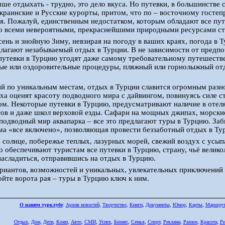
учше отдыхать - трудно, это дело вкуса. Но путевки, в большинстве
краинские и Русские курорты, притом, что по – восточному гостеп
я. Пожалуй, единственным недостатком, которым обладают все пут
о всеми невероятными, прекраснейшими природными ресурсами стр
ень и знойную Зиму, невзирая на погоду в ваших краях, погода в 
лагают незабываемый отдых в Турции. В не зависимости от предпо
 путевки в Турцию угодят даже самому требовательному путешеств
ные или оздоровительные процедуры, пляжный или горнолыжный от
ий по уникальным местам, отдых в Турции славится огромным раз
ха оценят красоту подводного мира с дайвингом, повинуясь силе с
м. Некоторые путевки в Турцию, предусматривают наличие в отелях
ов и даже школ верховой езды. Сафари на мощных джипах, морские
одводный мир аквапарка – все это предлагают туры в Турцию. Забы
ма «все включено», позволяющая провести беззаботный отдых в Ту
е солнце, побережье теплых, лазурных морей, свежий воздух с усы
что обеспечивают туристам все путевки в Турцию, страну, чьё велик
асладиться, отправившись на отдых в Турцию.
риантов, возможностей и уникальных, увлекательных приключений 
ойте ворота рая – туры в Турцию ключ к ним.
О нашем турклубе
:
Архив новостей
,
Творчество
,
Книги
,
Документы
,
Юмор
,
Карты
,
Маршру
Отдых
,
Дом,
Дети
,
Комп
,
Авто
,
СМИ
,
Успех
,
Бизнес
,
Семья
,
Спорт
,
Реклама
,
Разное
,
Красота
,
Ри