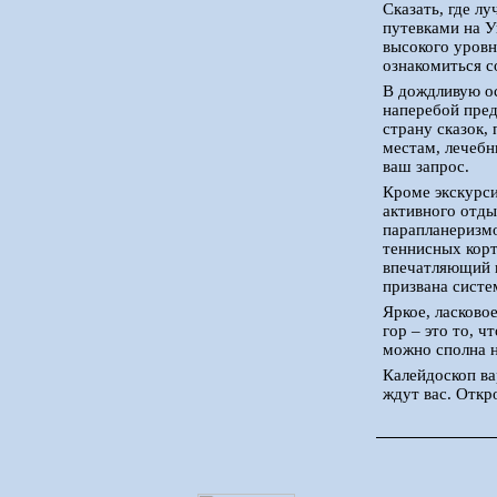
Сказать, где л
путевками на У
высокого уровн
ознакомиться с
В дождливую ос
наперебой пред
страну сказок,
местам, лечеб
ваш запрос.
Кроме экскурс
активного отды
парапланеризмо
теннисных корт
впечатляющий п
призвана систе
Яркое, ласково
гор – это то, 
можно сполна н
Калейдоскоп ва
ждут вас. Откр