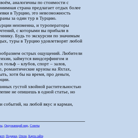
 своём, аналогичны по стоимости с
риимная страна предлагает отдых более
евки в Турцию, это невозможность
аны за один тур в Турцию.
Турции неизменна, и туроператоры
чтений, с которыми вы прибыли в
еннику. Будь то экскурсии по значимым
дых, туры в Турцию удовлетворят любой
нообразием острых ощущений. Любители
тихии, займутся виндсерфингом и
 гольф – клубов, спорт – залов,
, романтические круизы на Яхтах,
ть, хотя бы на время, про деньги,
рции.
панных густой хвойной растительностью
олепие не опишешь в одной статье, но
и событий, на любой вкус и карман,
ты
,
Окружающий мир
,
Советы
елт
,
Подарки
,
Отели
,
Карта сайта