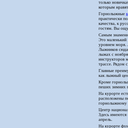
только новичка
которым нравят
Горнолыжные
практически по
качества, к ру
гостям. Вы ощу
Самым знамени
Это маленький 
уровнем моря. 
Лыжников сюда 
лыжах с ноябр
инструкторов м
трассе. Рядом 
Главные преиму
как лыжный цен
Кроме горнолыж
пеших зимних 
На курорте ест
расположены по
горнолыжному 
Центр национал
Здесь имеются 
апрель.
На курорте фун