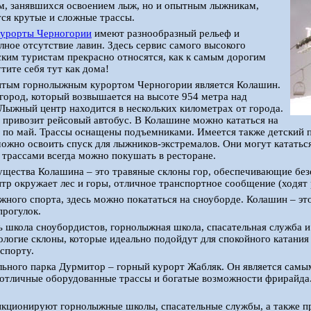
м, занявшихся освоением лыж, но и опытным лыжникам,
ся крутые и сложные трассы.
курорты Черногории
имеют разнообразный рельеф и
лное отсутствие лавин. Здесь сервис самого высокого
сским туристам прекрасно относятся, как к самым дорогим
тите себя тут как дома!
тым горнолыжным курортом Черногории является Колашин.
город, который возвышается на высоте 954 метра над
Лыжный центр находится в нескольких километрах от города.
привозит рейсовый автобус. В Колашине можно кататься на
я по май. Трассы оснащены подъемниками. Имеется также детский
ожно освоить спуск для лыжников-экстремалов. Они могут кататьс
с трассами всегда можно покушать в ресторане.
щества Колашина – это травяные склоны гор, обеспечивающие безоп
тр окружает лес и горы, отличное транспортное сообщение (ходят
ного спорта, здесь можно покататься на сноуборде. Колашин – эт
прогулок.
ь школа сноубордистов, горнолыжная школа, спасательная служба 
логие склоны, которые идеально подойдут для спокойного катания 
спорту.
ьного парка Дурмитор – горный курорт Жабляк. Он является самы
отличные оборудованные трассы и богатые возможности фрирайда.
кционируют горнолыжные школы, спасательные службы, а также пр