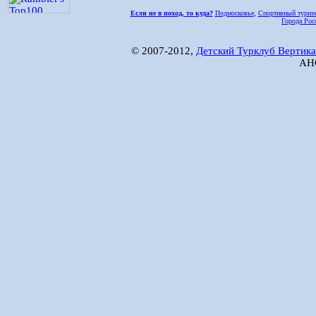
Если не в поход, то куда?
Подмосковье
,
Спортивный туриз
Города Рос
© 2007-2012,
Детский Турклуб Вертика
АНО