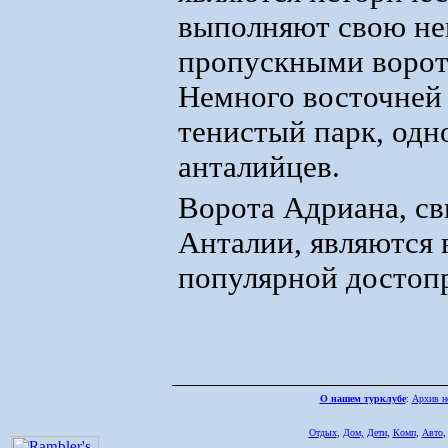
выполняют свою н
пропускными ворот
Немного восточней
тенистый парк, одн
анталийцев.
Ворота Адриана, св
Анталии, являются
популярной достоп
О нашем турклубе
:
Архив н
Отдых
,
Дом,
Дети
,
Комп
,
Авто