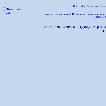
Отдых
,
Дом,
Дети
,
Комп
,
Авто
Если не в поход, то куда?
Подмосковье
,
Спортивный туриз
Города Рос
© 2007-2012,
Детский Турклуб Вертика
АНО