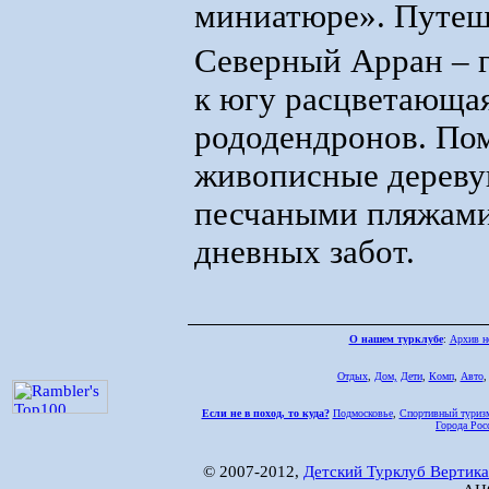
миниатюре». Путеш
Северный Арран – г
к югу расцветающая
рододендронов. Пом
живописные дереву
песчаными пляжами
дневных забот.
О нашем турклубе
:
Архив н
Отдых
,
Дом,
Дети
,
Комп
,
Авто
Если не в поход, то куда?
Подмосковье
,
Спортивный туриз
Города Рос
© 2007-2012,
Детский Турклуб Вертика