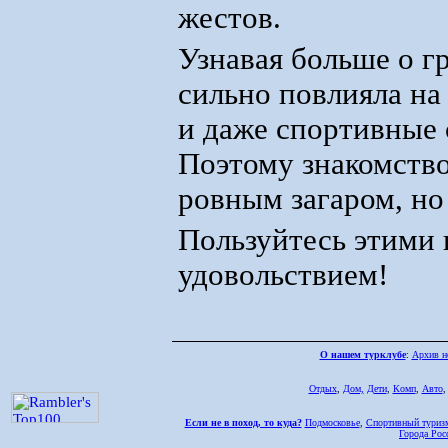
жестов.
Узнавая больше о гр
сильно повлияла на
и даже спортивные 
Поэтому знакомство
ровным загаром, но
Пользуйтесь этими 
удовольствием!
О нашем турклубе
:
Архив н
Отдых
,
Дом,
Дети
,
Комп
,
Авто
Если не в поход, то куда?
Подмосковье
,
Спортивный туриз
Города Рос