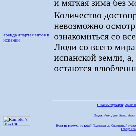
и мягкая зима без м
Количество достоп
невозможно осмотре
ознакомиться со вс
аренда апартаментов в
испании
Люди со всего мира
испанской земли, а
остаются влюбленны
О нашем турклубе
:
Архив н
Отдых
,
Дом,
Дети
,
Комп
,
Авто
Если не в поход, то куда?
Подмосковье
,
Спортивный туриз
Города Рос