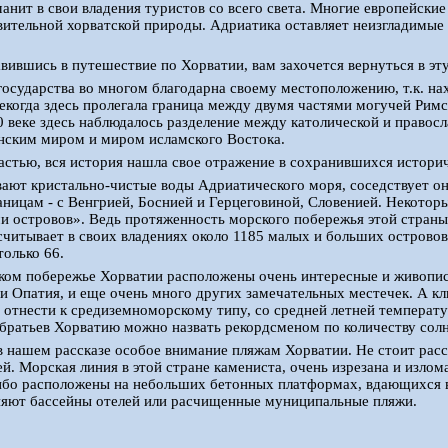
манит в свои владения туристов со всего света. Многие европейски
ительной хорватской природы. Адриатика оставляет неизгладимые 
ившись в путешествие по Хорватии, вам захочется вернуться в эту
государства во многом благодарна своему местоположению, т.к. на
екогда здесь пролегала граница между двумя частями могучей Рим
0 веке здесь наблюдалось разделение между католической и правосла
нским миром и миром исламского Востока.
стью, вся история нашла свое отражение в сохранившихся историч
ют кристально-чистые воды Адриатического моря, соседствует она
ницам - с Венгрией, Боснией и Герцеговиной, Словенией. Некото
и островов». Ведь протяженность морского побережья этой страны 
считывает в своих владениях около 1185 малых и больших островов
только 66.
ком побережье Хорватии расположены очень интересные и живопис
 и Опатия, и еще очень много других замечательных местечек. А к
отнести к средиземноморскому типу, со средней летней температу
братьев Хорватию можно назвать рекордсменом по количеству солн
в нашем рассказе особое внимание пляжам Хорватии. Не стоит расс
й. Морская линия в этой стране камениста, очень изрезана и излом
либо расположены на небольших бетонных платформах, вдающихся 
няют бассейны отелей или расчищенные муниципальные пляжи.