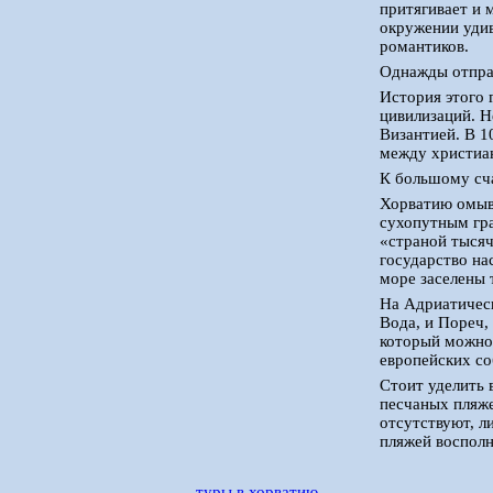
притягивает и 
окружении удив
романтиков.
Однажды отправ
История этого 
цивилизаций. Н
Византией. В 1
между христиа
К большому сча
Хорватию омыва
сухопутным гра
«страной тысяч
государство на
море заселены 
На Адриатичес
Вода, и Пореч,
который можно 
европейских со
Стоит уделить 
песчаных пляже
отсутствуют, 
пляжей воспол
туры в хорватию