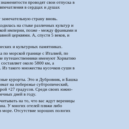
е знаменитости проводят свои отпуска в
впечатления в сердцах и душах
 замечательную страну вновь.
ходилась на стыке различных культур и
ской империи, позже - между франками и
вной церквями. А, спустя 5 веков, и
еских и культурных памятниках.
 по морской границе с Италией, по
рые путешественники именуют Хорватию
составляет около 5800 км, а
. Из такого множества кусочков суши в
ные курорты. Это и Дубровник, и Башка
лимат на побережье субтропический,
рой +27 градусов. Среди своих южно-
ечных дней в году.
читывать на то, что вас ждут вереницы
ана. У многих отелей пляжи либо
в море. Отсутствие хороших пологих