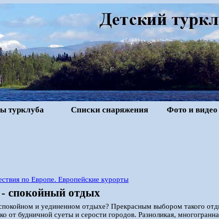
ы турклуба
Списки снаряжения
Фото и видео
ствия по Европе. Европейские курорты
 - спокойный отдых
 спокойном и уединенном отдыхе? Прекрасным выбором такого отд
еко от будничной суеты и серости городов. Разноликая, многогранна