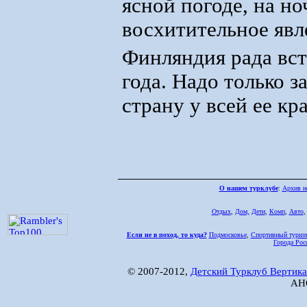
ясной погоде, на н
восхитительное явл
Финляндия рада вст
года. Надо только 
страну у всей ее кр
О нашем турклубе
:
Архив н
Отдых
,
Дом,
Дети
,
Комп
,
Авто
Если не в поход, то куда?
Подмосковье
,
Спортивный туриз
Города Рос
© 2007-2012,
Детский Турклуб Вертика
АНО