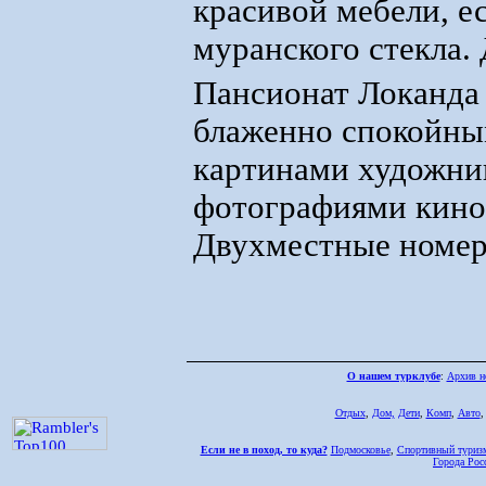
красивой мебели, е
муранского стекла.
Пансионат Локанда
блаженно спокойны
картинами художник
фотографиями киноз
Двухместные номера
О нашем турклубе
:
Архив н
Отдых
,
Дом,
Дети
,
Комп
,
Авто
Если не в поход, то куда?
Подмосковье
,
Спортивный туриз
Города Рос