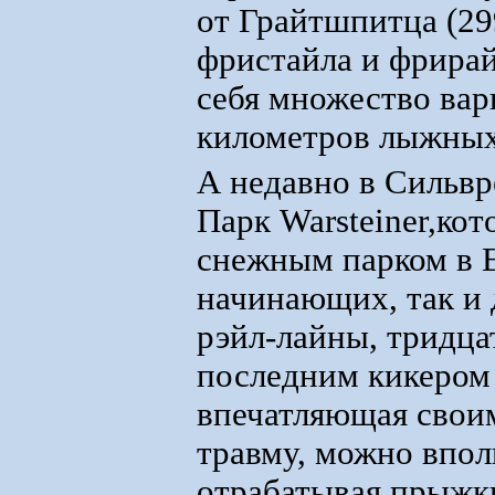
от Грайтшпитца (29
фристайла и фрирай
себя множество вар
километров лыжных
А недавно в Сильв
Парк Warsteiner,ко
снежным парком в Е
начинающих, так и 
рэйл-лайны, тридца
последним кикером
впечатляющая своим
травму, можно впол
отрабатывая прыжк