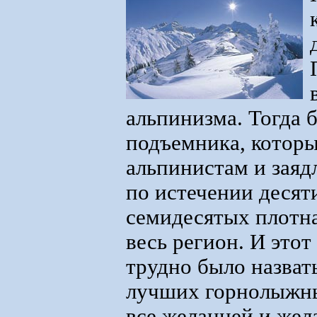
альпинизма. Тогда 
подъемника, которы
альпинистам и заяд
по истечении десяти
семидесятых плотн
весь регион. И этот
трудно было назвать
лучших горнолыжны
все желанней и жела