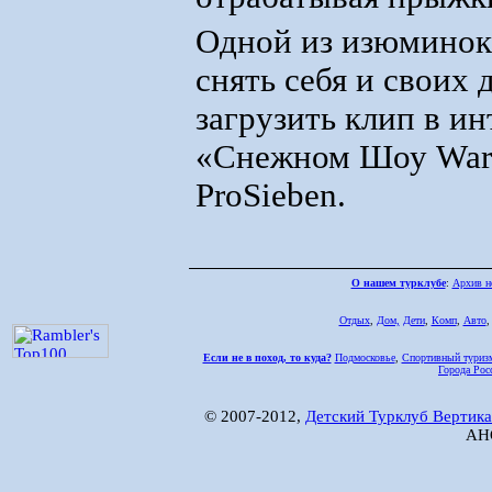
Одной из изюминок 
снять себя и своих 
загрузить клип в ин
«Снежном Шоу Warst
ProSieben.
О нашем турклубе
:
Архив н
Отдых
,
Дом,
Дети
,
Комп
,
Авто
Если не в поход, то куда?
Подмосковье
,
Спортивный туриз
Города Рос
© 2007-2012,
Детский Турклуб Вертика
АНО