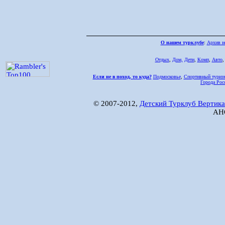
О нашем турклубе
:
Архив н
Отдых
,
Дом,
Дети
,
Комп
,
Авто
Если не в поход, то куда?
Подмосковье
,
Спортивный туриз
Города Рос
© 2007-2012,
Детский Турклуб Вертика
АНО