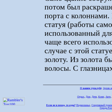
потом был раскраше
порта с колоннами.
статуя (работы сам
использованный для
чаще всего использо
случае с этой стат
золоту. Из золота 
волосы. С глазница
О нашем турклубе
:
Архив н
Отдых
,
Дом,
Дети
,
Комп
,
Авто
Если не в поход, то куда?
Подмосковье
,
Спортивный туриз
Города Рос