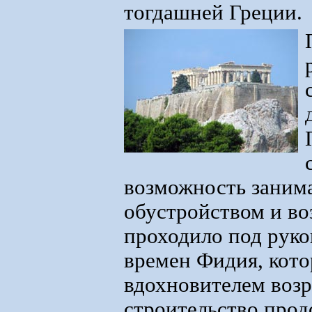
тогдашней Греции.
возможность занима
обустройством и в
проходило под руко
времен Фидия, кот
вдохновителем воз
строительство прод