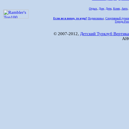
Отдых
,
Дом,
Дети
,
Комп
,
Авто
Если не в поход, то куда?
Подмосковье
,
Спортивный туриз
Города Рос
© 2007-2012,
Детский Турклуб Вертика
АНО