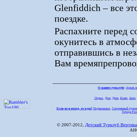
Glenfiddich – все э
поездке.
Распахните перед с
окунитесь в атмосф
отправившись в не
Вам времяпрепрово
О нашем турклубе
:
Архив н
Отдых
,
Дом,
Дети
,
Комп
,
Авто
Если не в поход, то куда?
Подмосковье
,
Спортивный туриз
Города Рос
© 2007-2012,
Детский Турклуб Вертика
АНО