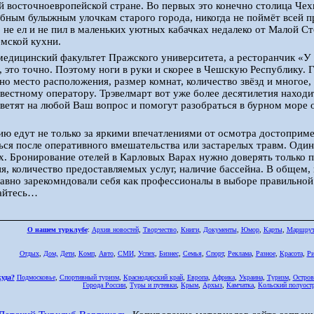
й восточноевропейской стране. Во первых это конечно столица Чех
бным булыжным улочкам старого города, никогда не поймёт всей п
о не ел и не пил в маленьких уютных кабачках недалеко от Малой Ст
мской кухни.
едицинский факультет Пражского университета, а ресторанчик «У 
, это точно. Поэтому ноги в руки и скорее в Чешскую Республику.
но место расположения, размер комнат, количество звёзд и многое,
звестному оператору. Трэвелмарт вот уже более десятилетия наход
ветят на любой Ваш вопрос и помогут разобраться в бурном море 
ию едут не только за яркими впечатлениями от осмотра достоприме
ься после оперативного вмешательства или застарелых травм. Один
. Бронирование отелей в Карловых Варах нужно доверять только п
я, количество предоставляемых услуг, наличие бассейна. В общем
авно зарекомндовали себя как профессионалы в выборе правильной
айтесь…
О нашем турклубе
:
Архив новостей
,
Творчество
,
Книги
,
Документы
,
Юмор
,
Карты
,
Маршру
Отдых
,
Дом,
Дети
,
Комп
,
Авто
,
СМИ
,
Успех
,
Бизнес
,
Семья
,
Спорт
,
Реклама
,
Разное
,
Красота
,
Ри
куда?
Подмосковье
,
Спортивный туризм
,
Краснодарский край
,
Европа
,
Африка
,
Украина
,
Туризм
,
Остров
Города России
,
Туры и путевки
,
Крым
,
Архыз
,
Камчатка
,
Кольский полуост