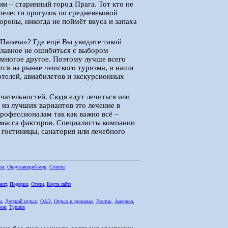
ии – старинный город Прага. Тот кто не
релести прогулок по средневековой
ороны, никогда не поймёт вкуса и запаха
Палача»? Где ещё Вы увидите такой
 Главное не ошибиться с выбором
 многое другое. Поэтому лучше всего
ится на рынке чешского туризма, и наши
отелей, авиабилетов и экскурсионных
чательностей. Сюдя едут лечиться или
 из лучших вариантов это лечение в
рофессионалам так как важно всё –
, масса факторов. Специалисты компании
 гостиницы, санатория или лечебного
ты
,
Окружающий мир
,
Советы
елт
,
Подарки
,
Отели
,
Карта сайта
а
,
Детский отдых
,
ОАЭ
,
Отдых и здоровье
,
Восток
,
Америка
,
ров
,
Турция