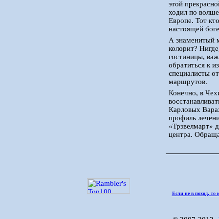
этой прекрасно
ходил по волше
Европе. Тот кт
настоящей боге
А знаменитый м
колорит? Нигде
гостиницы, важ
обратиться к и
специалисты от
маршрутов.
Конечно, в Чех
восстанавливат
Карловых Варах
профиль лечени
«Трэвелмарт» д
центра. Обращ
Если не в поход, то 