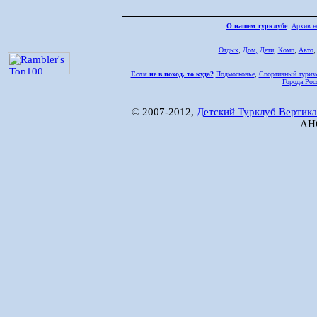
О нашем турклубе
:
Архив н
Отдых
,
Дом,
Дети
,
Комп
,
Авто
Если не в поход, то куда?
Подмосковье
,
Спортивный туриз
Города Рос
© 2007-2012,
Детский Турклуб Вертика
АНО