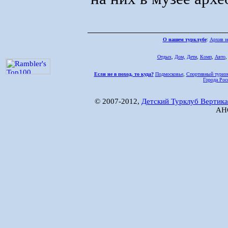
О нашем турклубе
:
Архив н
Отдых
,
Дом,
Дети
,
Комп
,
Авто
Если не в поход, то куда?
Подмосковье
,
Спортивный туриз
Города Рос
© 2007-2012,
Детский Турклуб Вертика
АНО