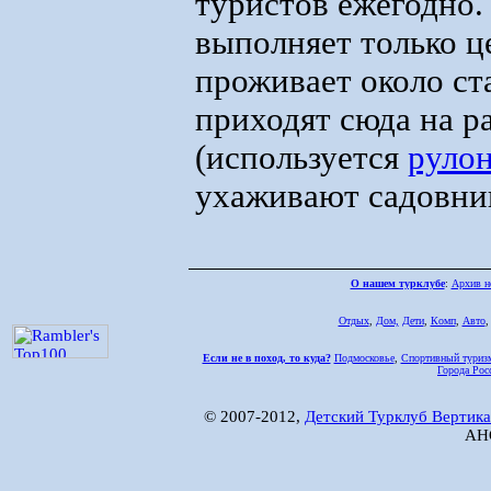
туристов ежегодно.
выполняет только ц
проживает около ст
приходят сюда на ра
(используется
руло
ухаживают садовни
О нашем турклубе
:
Архив н
Отдых
,
Дом,
Дети
,
Комп
,
Авто
Если не в поход, то куда?
Подмосковье
,
Спортивный туриз
Города Рос
© 2007-2012,
Детский Турклуб Вертика
АНО