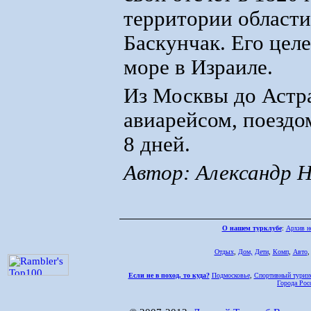
территории области
Баскунчак. Его цел
море в Израиле.
Из Москвы до Астр
авиарейсом, поездо
8 дней.
Автор: Александр 
О нашем турклубе
:
Архив н
Отдых
,
Дом,
Дети
,
Комп
,
Авто
Если не в поход, то куда?
Подмосковье
,
Спортивный туриз
Города Рос