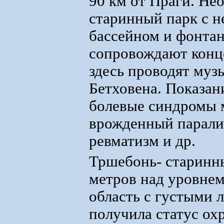
90 км от Праги. Не
старинный парк с 
бассейном и фонта
сопровождают конце
здесь проводят му
Бетховена. Показан
болевые синдромы 
врожденный паралич
ревматизм и др.
Тршебонь- старинны
метров над уровне
область с густыми 
получила статус ох