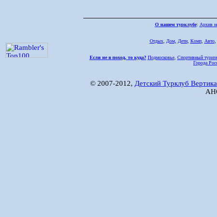
О нашем турклубе
:
Архив н
Отдых
,
Дом,
Дети
,
Комп
,
Авто
Если не в поход, то куда?
Подмосковье
,
Спортивный туриз
Города Рос
© 2007-2012,
Детский Турклуб Вертика
АНО