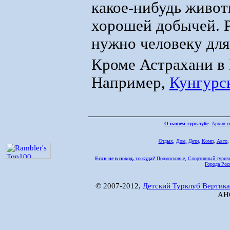
какое-нибудь живот
хорошей добычей. Р
нужно человеку для
Кроме Астрахани в 
Например,
Кунгурс
О нашем турклубе
:
Архив н
Отдых
,
Дом,
Дети
,
Комп
,
Авто
Если не в поход, то куда?
Подмосковье
,
Спортивный туриз
Города Рос
© 2007-2012,
Детский Турклуб Вертика
АНО