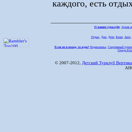
каждого, есть отды
О нашем турклубе
:
Архив н
Отдых
,
Дом,
Дети
,
Комп
,
Авто
Если не в поход, то куда?
Подмосковье
,
Спортивный туриз
Города Рос
© 2007-2012,
Детский Турклуб Вертика
АНО